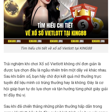
Tìm hiểu chi tiết về xổ số Vietlott tại KING88
Trải nghiệm khi chơi Xổ số Vietlott không chỉ đơn giản là
được lựa chọn đều là ngẫu nhiên trên một dãy vé khác nhau.
Sau khi bấm số, bạn hãy chờ đợi kết quả mở thưởng trực
tuyến để liệu mình có trúng thưởng hay là không. Đây là cơ
hội giúp bạn tự do lựa chọn và tận hưởng từng phút giây giải
trí đầy thú vị.
Sau khi đã chiến thắng những phần thưởng hấp dẫn trong