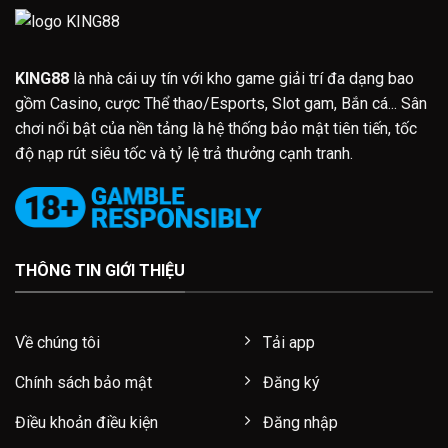
KING88
là nhà cái uy tín với kho game giải trí đa dạng bao
gồm Casino, cược Thể thao/Esports, Slot gam, Bắn cá... Sân
chơi nổi bật của nền tảng là hệ thống bảo mật tiên tiến, tốc
độ nạp rút siêu tốc và tỷ lệ trả thưởng cạnh tranh.
THÔNG TIN GIỚI THIỆU
Về chúng tôi
Tải app
Chính sách bảo mật
Đăng ký
Điều khoản điều kiện
Đăng nhập