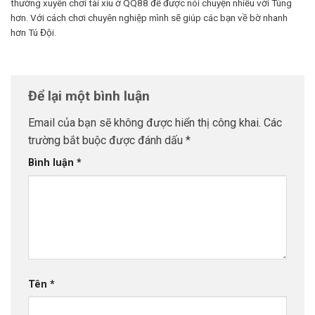
thường xuyên chơi tài xỉu ở QQ88 để được nói chuyện nhiều với Tùng
hơn. Với cách chơi chuyên nghiệp mình sẽ giúp các bạn về bờ nhanh
hơn Tú Đội.
Để lại một bình luận
Email của bạn sẽ không được hiển thị công khai.
Các
trường bắt buộc được đánh dấu
*
Bình luận
*
Tên
*