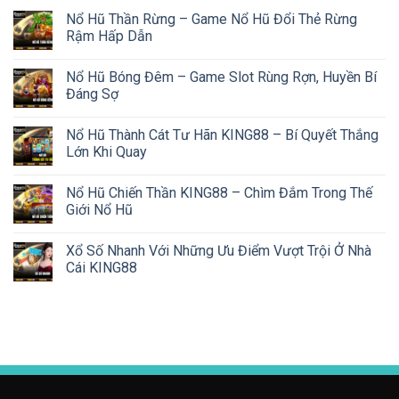
Nổ Hũ Thần Rừng – Game Nổ Hũ Đổi Thẻ Rừng
Rậm Hấp Dẫn
Nổ Hũ Bóng Đêm – Game Slot Rùng Rợn, Huyền Bí
Đáng Sợ
Nổ Hũ Thành Cát Tư Hãn KING88 – Bí Quyết Thắng
Lớn Khi Quay
Nổ Hũ Chiến Thần KING88 – Chìm Đắm Trong Thế
Giới Nổ Hũ
Xổ Số Nhanh Với Những Ưu Điểm Vượt Trội Ở Nhà
Cái KING88