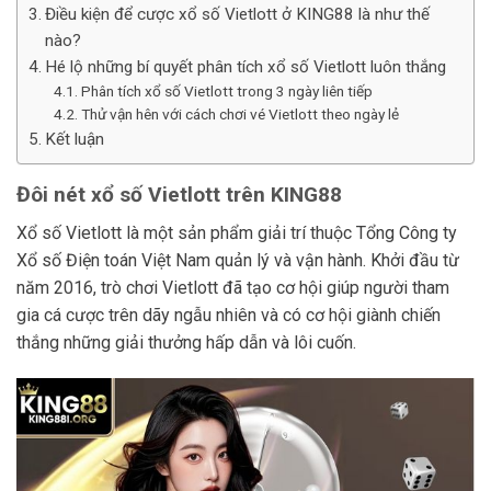
Điều kiện để cược xổ số Vietlott ở KING88 là như thế
nào?
Hé lộ những bí quyết phân tích xổ số Vietlott luôn thắng
Phân tích xổ số Vietlott trong 3 ngày liên tiếp
Thử vận hên với cách chơi vé Vietlott theo ngày lẻ
Kết luận
Đôi nét xổ số Vietlott trên KING88
Xổ số Vietlott là một sản phẩm giải trí thuộc Tổng Công ty
Xổ số Điện toán Việt Nam quản lý và vận hành. Khởi đầu từ
năm 2016, trò chơi Vietlott đã tạo cơ hội giúp người tham
gia cá cược trên dãy ngẫu nhiên và có cơ hội giành chiến
thắng những giải thưởng hấp dẫn và lôi cuốn.