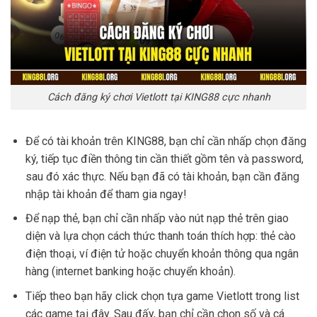
Cách đăng ký chơi Vietlott tại KING88 cực nhanh
Để có tài khoản trên KING88, bạn chỉ cần nhấp chọn đăng
ký, tiếp tục điền thông tin cần thiết gồm tên và password,
sau đó xác thực. Nếu bạn đã có tài khoản, bạn cần đăng
nhập tài khoản để tham gia ngay!
Để nạp thẻ, bạn chỉ cần nhấp vào nút nạp thẻ trên giao
diện và lựa chọn cách thức thanh toán thích hợp: thẻ cào
điện thoại, ví điện tử hoặc chuyển khoản thông qua ngân
hàng (internet banking hoặc chuyển khoản).
Tiếp theo bạn hãy click chọn tựa game Vietlott trong list
các game tại đây. Sau đấy, bạn chỉ cần chọn số và cá