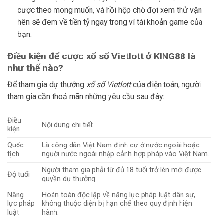
cược theo mong muốn, và hồi hộp chờ đợi xem thử vận
hên sẽ đem về tiền tỷ ngay trong ví tài khoản game của
bạn.
Điều kiện để cược xổ số Vietlott ở KING88 là
như thế nào?
Để tham gia dự thưởng
xổ số Vietlott
của điện toán, người
tham gia cần thoả mãn những yêu cầu sau đây:
Điều
Nội dung chi tiết
kiện
Quốc
Là công dân Việt Nam định cư ở nước ngoài hoặc
tịch
người nước ngoài nhập cảnh hợp pháp vào Việt Nam.
Người tham gia phải từ đủ 18 tuổi trở lên mới được
Độ tuổi
quyền dự thưởng.
Năng
Hoàn toàn độc lập về năng lực pháp luật dân sự,
lực pháp
không thuộc diện bị hạn chế theo quy định hiện
luật
hành.